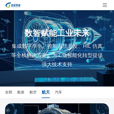
数智赋能工业未来
集成数字孪生、控制系统开发、HIL 仿真
等全栈解决方案，为工业智能化转型提供
强大技术支持
航天
全部
航发
航空
汽车